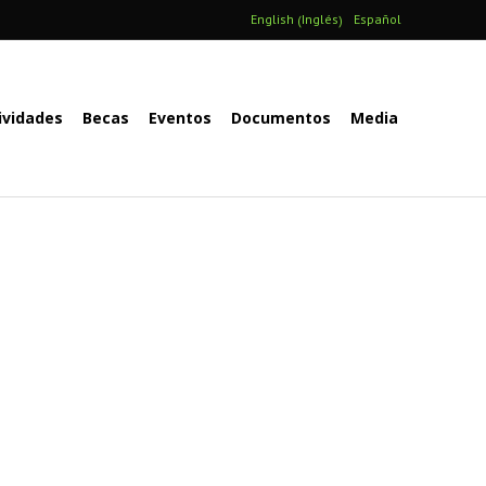
Inglés
English
Español
(
)
ividades
Becas
Eventos
Documentos
Media