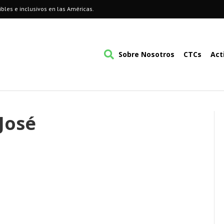
bles e inclusivos en las Américas.
Sobre Nosotros
CTCs
Act
José