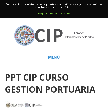
Cooperación hemisférica para puertos competitivos, seguros, sostenibles
e inclusivos en las Américas.
Inglés
English
Español
(
)
MENÚ
PPT CIP CURSO
GESTION PORTUARIA