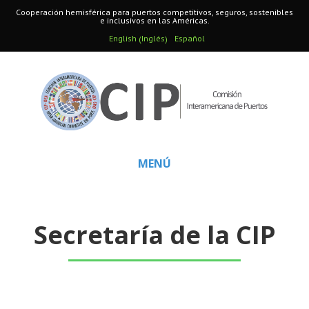
Cooperación hemisférica para puertos competitivos, seguros, sostenibles
e inclusivos en las Américas.
Inglés
English
Español
(
)
MENÚ
Secretaría de la CIP