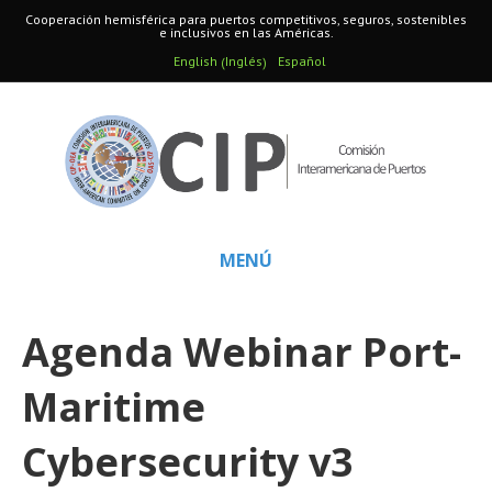
Cooperación hemisférica para puertos competitivos, seguros, sostenibles
e inclusivos en las Américas.
Inglés
English
Español
(
)
MENÚ
Agenda Webinar Port-
Maritime
Cybersecurity v3