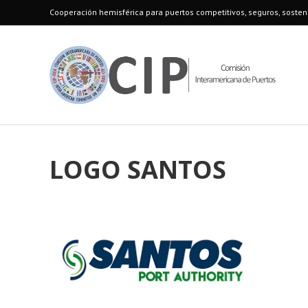
Cooperación hemisférica para puertos competitivos, seguros, sosteni
LOGO SANTOS