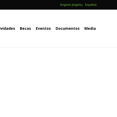
Inglés
English
Español
(
)
ividades
Becas
Eventos
Documentos
Media