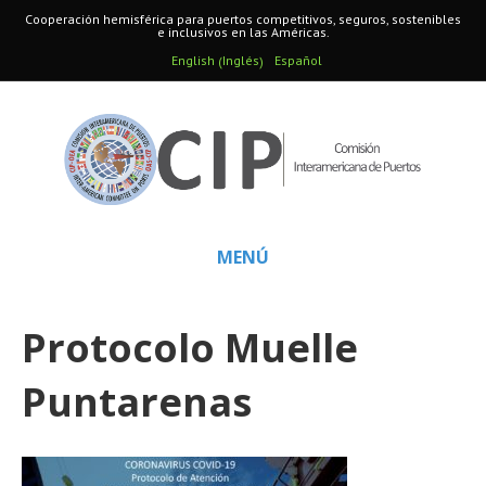
Cooperación hemisférica para puertos competitivos, seguros, sostenibles
e inclusivos en las Américas.
Inglés
English
Español
(
)
MENÚ
Protocolo Muelle
Puntarenas