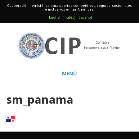
Cooperación hemisférica para puertos competitivos, seguros, sostenibles
e inclusivos en las Américas.
Inglés
English
Español
(
)
MENÚ
sm_panama