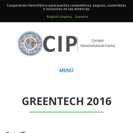
Cooperación hemisférica para puertos competitivos, seguros, sostenibles
e inclusivos en las Américas.
Inglés
English
Español
(
)
MENÚ
GREENTECH 2016