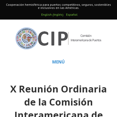
Cooperación hemisférica para puertos competitivos, seguros, sostenibles
e inclusivos en las Américas.
Inglés
English
Español
(
)
MENÚ
X Reunión Ordinaria
de la Comisión
Interamericana de