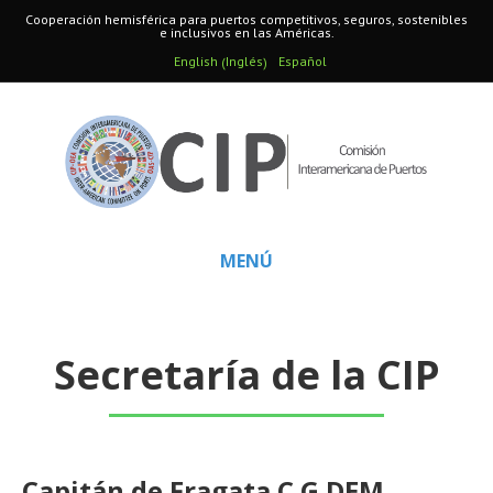
Cooperación hemisférica para puertos competitivos, seguros, sostenibles
e inclusivos en las Américas.
Inglés
English
Español
(
)
MENÚ
Secretaría de la CIP
Capitán de Fragata C.G DEM