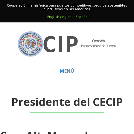
Cooperación hemisférica para puertos competitivos, seguros, sostenibles
e inclusivos en las Américas.
Inglés
English
Español
(
)
MENÚ
Presidente del CECIP