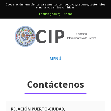
Cooperación hemisférica para puertos competitivos, seguros, sostenibles
e inclusivos en las Américas.
Inglés
English
Español
(
)
MENÚ
Contáctenos
RELACIÓN PUERTO-CIUDAD,